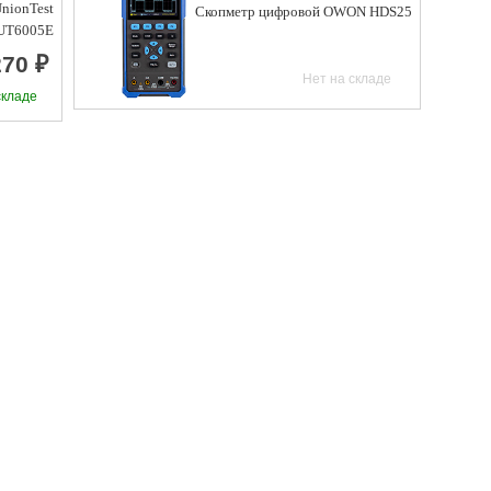
nionTest
Скопметр цифровой OWON HDS25
UT6005E