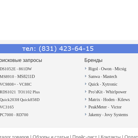
оисковые запросы
Бренды
DS1052E
-
861DW
Rigol
-
Owon
-
Micsig
MS8910
-
MS8211D
Sanwa
-
Mastech
VC9808+
-
VC88C
Quick
-
Xytronic
RDS1021
TO1102 Plus
Pro'sKit
-
Whirlpower
Quick203H
Quick858D
Matrix
-
Hoden
-
Kilews
VC3165
PeakMeter
-
Victor
PC7000
-
RD700
Jakemy
-
Jovy Systems
талог товаров
|
Обзоры и статьи
|
Прайс-лист
|
Контакты
|
Оплат