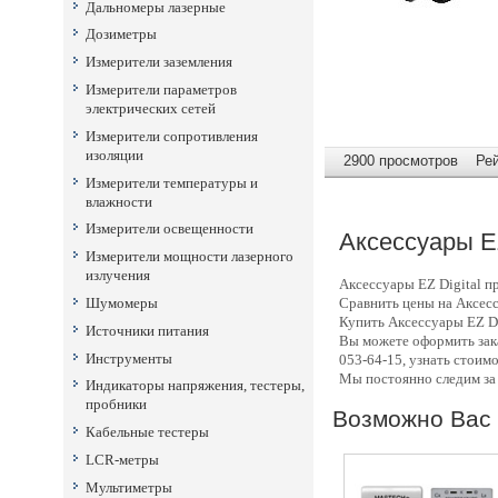
Дальномеры лазерные
Дозиметры
Измерители заземления
Измерители параметров
электрических сетей
Измерители сопротивления
изоляции
2900 просмотров Рейт
Измерители температуры и
влажности
Измерители освещенности
Аксессуары
EZ
Измерители мощности лазерного
излучения
Аксессуары
EZ Digital п
Шумомеры
Сравнить цены на Аксес
Купить Аксессуары
EZ Di
Источники питания
Вы можете оформить зак
Инструменты
053-64-15, узнать стоим
Мы постоянно следим за
Индикаторы напряжения, тестеры,
пробники
Возможно Вас 
Кабельные тестеры
LCR-метры
Мультиметры