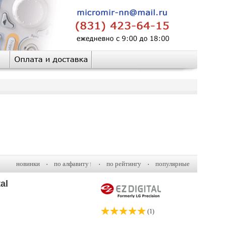
новинки
·
по алфавиту
·
по рейтингу
·
популярные
al
(1)