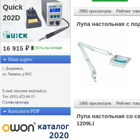
Quick
2965 просмотров Рейтинг това
202D
Лупа настольная с под
Наш адрес
г. Дзержинск,
ул. Чапаева, д 69/2
E-mail: micromir-nn@mail.ru
Тел: (831) 423-64-15
Схема проезда
1466 просмотров Рейтинг това
Каталоги PDF
Лупа настольная со с
1209LI