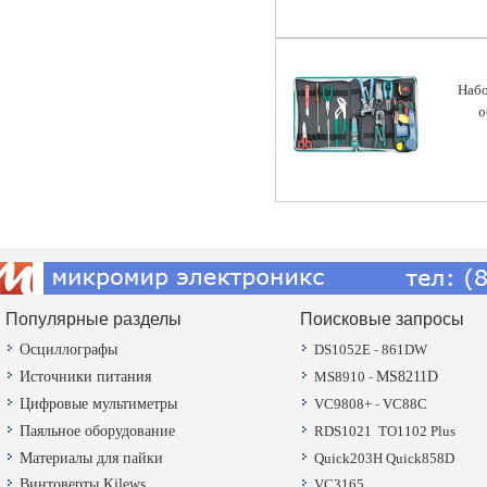
Набо
о
Популярные разделы
Поисковые запросы
Осциллографы
DS1052E
-
861DW
Источники питания
MS8910
-
MS8211D
Цифровые мультиметры
VC9808+
-
VC88C
Паяльное оборудование
RDS1021
TO1102 Plus
Материалы для пайки
Quick203H
Quick858D
Винтоверты Kilews
VC3165