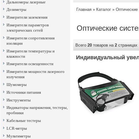
Дальномеры лазерные
Главная
»
Каталог
»
Оптические
Дозиметры
Измерители заземления
Измерители параметров
Оптические сист
электрических сетей
Измерители сопротивления
изоляции
Всего
20
товаров на
2
страниц
Измерители температуры и
влажности
Индивидуальный увел
Измерители освещенности
Измерители мощности лазерного
излучения
Шумомеры
Источники питания
Инструменты
Индикаторы напряжения, тестеры,
пробники
Кабельные тестеры
LCR-метры
Мультиметры