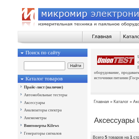
Поиск по сайту
оборудование, продавае
источники питания (Госре
Каталог товаров
Прайс-лист (наличие)
Автомобильные тестеры
Главная
»
Каталог
»
Ак
Аксессуары
Анализаторы спектра
Анемометры
Аксессуары
Винтоверты Kilews
Генераторы сигналов
Всего
5
товаров на
1
ст