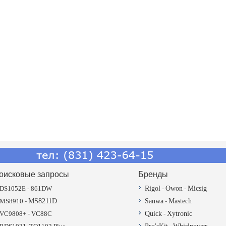
оисковые запросы
Бренды
DS1052E
-
861DW
Rigol
-
Owon
-
Micsig
MS8910
-
MS8211D
Sanwa
-
Mastech
VC9808+
-
VC88C
Quick
-
Xytronic