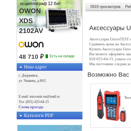
осциллограф 12 бит
5919 просмотров Рейт
OWON
XDS
Аксессуары
U
2102AV
Аксессуары
UnionTEST п
Сравнить цены на Аксес
Купить Аксессуары
Unio
Вы можете оформить зак
929-053-64-15, узнать с
Мы постоянно следим за
Наш адрес
Возможно Вас 
г. Дзержинск,
ул. Чапаева, д 69/2
E-mail: micromir-nn@mail.ru
Тес
Тел: (831) 423-64-15
Схема проезда
Каталоги PDF