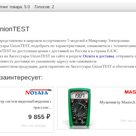
инг товара: 5.0
Голосов: 2
nionTEST
редставлены в широком ассортименте 5 моделей в Микромир Электроникс.
суары
UnionTEST, подобрать по характеристикам, ознакомиться с техническим
nTEST по доступным ценам с доставкой по России и в страны ЕАЭС.
аз на Аксессуары
UnionTEST на сайте в разделе
Оплата и доставка
, отправить 
тоимость доставки по указанному адресу или самовывоза.
 качеством продукции, даем гарантию на Аксессуары
UnionTEST и обеспечим п
заинтересует:
тер систем видеонаблюдения с
Мультиметр Mastec
трассоис...