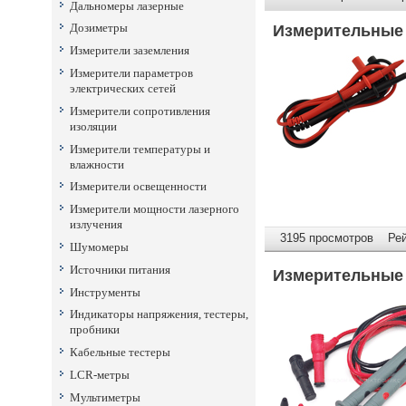
Дальномеры лазерные
Дозиметры
Измерительные 
Измерители заземления
Измерители параметров
электрических сетей
Измерители сопротивления
изоляции
Измерители температуры и
влажности
Измерители освещенности
Измерители мощности лазерного
излучения
3195 просмотров Рейт
Шумомеры
Источники питания
Измерительные 
Инструменты
Индикаторы напряжения, тестеры,
пробники
Кабельные тестеры
LCR-метры
Мультиметры