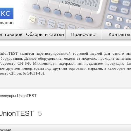
UnionTEST является зарегистрированной торговой маркой для самого выс
оборудования. Данное оборудование, модель за моделью, проходит испытан
Госреестр СИ РФ. Минимизируя издержки, мы предлагаем продукцию U
мое другими импортерами под другими торговыми марками, а некоторые м
естр СИ, рег. № 54631-13).
сессуары
UnionTEST
UnionTEST
5
ранице