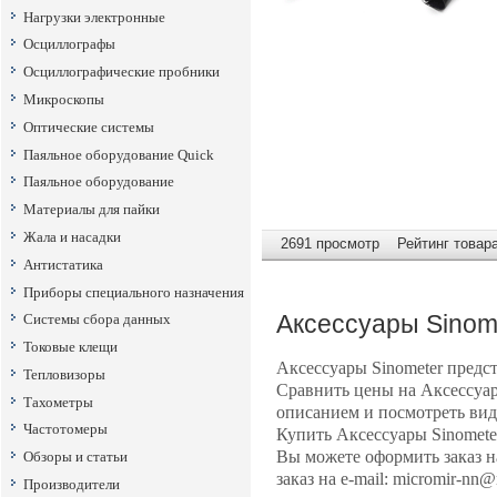
Нагрузки электронные
Осциллографы
Осциллографические пробники
Микроскопы
Оптические системы
Паяльное оборудование Quick
Паяльное оборудование
Материалы для пайки
Жала и насадки
2691 просмотр Рейтинг товара
Антистатика
Приборы специального назначения
Аксессуары
Sinom
Системы сбора данных
Токовые клещи
Аксессуары
Sinometer предс
Тепловизоры
Сравнить цены на Аксессуа
Тахометры
описанием и посмотреть вид
Частотомеры
Купить Аксессуары
Sinomete
Вы можете оформить заказ 
Обзоры и статьи
заказ на e-mail: micromir-nn
Производители