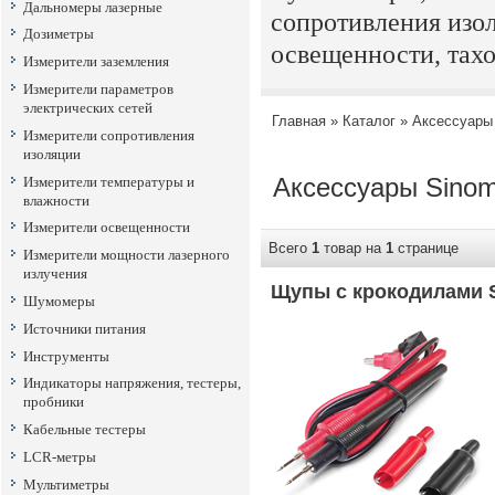
Дальномеры лазерные
сопротивления изол
Дозиметры
освещенности, тахо
Измерители заземления
Измерители параметров
электрических сетей
Главная
»
Каталог
»
Аксессуары
Измерители сопротивления
изоляции
Аксессуары
Sino
Измерители температуры и
влажности
Измерители освещенности
Всего
1
товар на
1
странице
Измерители мощности лазерного
излучения
Щупы с крокодилами S
Шумомеры
Источники питания
Инструменты
Индикаторы напряжения, тестеры,
пробники
Кабельные тестеры
LCR-метры
Мультиметры