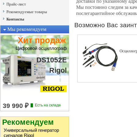
доставки по указанному адр
Прайс-лист
Мы постоянно следим за кач
Рекомендуемые товары
послегарантийное обслужива
Контакты
Возможно Вас заинт
Мы рекомендуем
Хит продаж
Цифровой осциллограф
Осциллог
DS1052E
Rigol
Рекомендуем
Универсальный генератор
сигналов Rigol