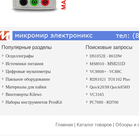
Популярные разделы
Поисковые запросы
Осциллографы
DS1052E
-
861DW
Источники питания
MS8910
-
MS8211D
Цифровые мультиметры
VC9808+
-
VC88C
Паяльное оборудование
RDS1021
TO1102 Plus
Материалы для пайки
Quick203H
Quick858D
Винтоверты Kilews
VC3165
Наборы инструментов ProsKit
PC7000
-
RD700
Главная
|
Каталог товаров
|
Обзоры и 