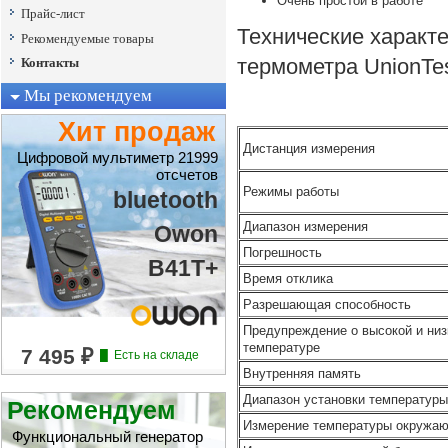
Очень простой в работе
Прайс-лист
Технические характ
Рекомендуемые товары
термометра UnionTes
Контакты
Мы рекомендуем
Хит продаж
Дистанция измерения
Цифровой мультиметр 21999
отсчетов
Режимы работы
bluetooth
Диапазон измерения
Owon
Погрешность
B41T+
Время отклика
Разрешающая способность
Предупреждение о высокой и низ
температуре
Внутренняя память
Диапазон установки температуры
Рекомендуем
Измерение температуры окружа
Функциональный генератор