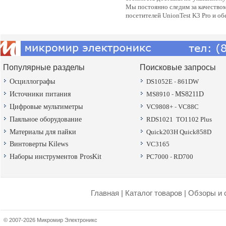
Мы постоянно следим за качество
посетителей UnionTest K3 Pro и о
Популярные разделы
Поисковые запросы
Осциллографы
DS1052E
-
861DW
Источники питания
MS8910
-
MS8211D
Цифровые мультиметры
VC9808+
-
VC88C
Паяльное оборудование
RDS1021
TO1102 Plus
Материалы для пайки
Quick203H
Quick858D
Винтоверты Kilews
VC3165
Наборы инструментов ProsKit
PC7000
-
RD700
Главная
|
Каталог товаров
|
Обзоры и 
© 2007-2026 Микромир Электроникс