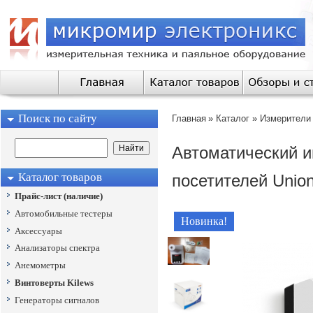
Поиск по сайту
Главная
»
Каталог
»
Измерители
Автоматический 
Каталог товаров
посетителей Union
Прайс-лист (наличие)
Автомобильные тестеры
Новинка!
Аксессуары
Анализаторы спектра
Анемометры
Винтоверты Kilews
Генераторы сигналов