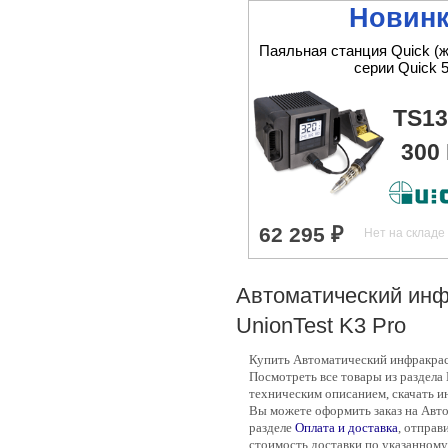
Новинк
Паяльная станция Quick (
серии Quick 5
TS13
300
Автоматический инф
UnionTest K3 Pro
Купить Автоматический инфракрас
Посмотреть все товары из раздела
техническим описанием, скачать и
Вы можете оформить заказ на Авто
разделе
Оплата и доставка
, отправ
стоимость доставки по указанному