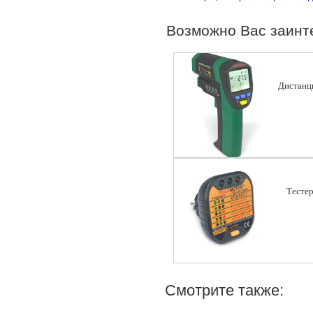
Возможно Вас заинт
Дистанц
Tестер
Смотрите также: