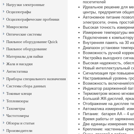
посетителей
Нагрузки электронные
Идеальное решение для мес
Осциллографы
центры, предприятия общеп
Автономное питание позвол
Осциллографические пробники
электросети, очень просто
Микроскопы
Высокая точность измерени
Измерение температуры ме
Оптические системы
Подключение к компьютеру
Паяльное оборудование Quick
Внутренняя память на 30 и
Диапазон установки темпер
Паяльное оборудование
Возможность ручной коррек
Материалы для пайки
Настройка выходного сигна
Высокая надежность, обес
Жала и насадки
Новый интеллектуальный се
Антистатика
Сигнализация при повышенн
Настраиваемый уровень гро
Приборы специального назначения
Возможность включения/от
Системы сбора данных
Индикатор разряженной бат
Термометром можно мгнове
Токовые клещи
Большой ЖК-дисплей, яркая
Тепловизоры
Отображение на дисплее т
Тахометры
Автоматика измерений: изм
Питание: батарея AA – 4 шт
Частотомеры
Время работы от заряженно
Обзоры и статьи
Две единицы измерения тем
Крепление: настенный крюк,
Производители