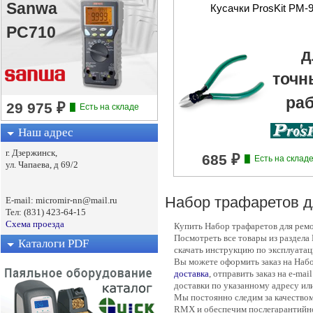
Sanwa
Кусачки ProsKit PM-
PC710
д
точн
раб
Наш адрес
г. Дзержинск,
ул. Чапаева, д 69/2
Набор трафаретов д
E-mail: micromir-nn@mail.ru
Тел: (831) 423-64-15
Схема проезда
Купить Набор трафаретов для рем
Посмотреть все товары из раздела
Каталоги PDF
скачать инструкцию по эксплуатац
Вы можете оформить заказ на Набо
доставка
, отправить заказ на e-ma
доставки по указанному адресу ил
Мы постоянно следим за качеством
RMX и обеспечим послегарантийн