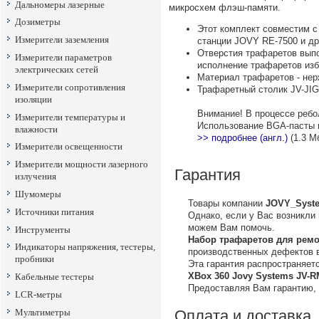
Дальномеры лазерные
микросхем флэш-памяти.
Дозиметры
Этот комплект совместим с
Измерители заземления
станции JOVY RE-7500 и д
Отверстия трафаретов вып
Измерители параметров
исполнение трафаретов изб
электрических сетей
Материал трафаретов - не
Измерители сопротивления
Трафаретный столик JV-JIG
изоляции
Внимание! В процессе ребо
Измерители температуры и
Использование BGA-пасты 
влажности
>> подробнее (англ.)
(1.3 М
Измерители освещенности
Измерители мощности лазерного
Гарантия
излучения
Шумомеры
Товары компании
JOVY_Syst
Источники питания
Однако, если у Вас возникли
можем Вам помочь.
Инструменты
Набор трафаретов для ремо
Индикаторы напряжения, тестеры,
производственных дефектов 
пробники
Эта гарантия распространяе
XBox 360 Jovy Systems JV-R
Кабельные тестеры
Предоставляя Вам гарантию,
LCR-метры
Мультиметры
Оплата и доставка