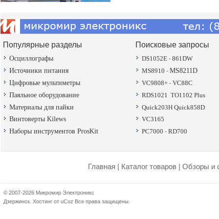
Популярные разделы
Поисковые запросы
Осциллографы
DS1052E
-
861DW
Источники питания
MS8910
-
MS8211D
Цифровые мультиметры
VC9808+
-
VC88C
Паяльное оборудование
RDS1021
TO1102 Plus
Материалы для пайки
Quick203H
Quick858D
Винтоверты Kilews
VC3165
Наборы инструментов ProsKit
PC7000
-
RD700
Главная
|
Каталог товаров
|
Обзоры и 
© 2007-2026 Микромир Электроникс
Дзержинск.
Хостинг от
uCoz
Все права защищены.