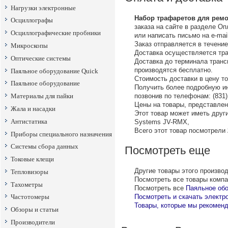
Нагрузки электронные
Набор трафаретов для ремо
Осциллографы
заказа на сайте в разделе Оп
Осциллографические пробники
или написать письмо на е-mail
Заказ отправляется в течение
Микроскопы
Доставка осуществляется тр
Оптические системы
Доставка до терминала тран
производятся бесплатно.
Паяльное оборудование Quick
Стоимость доставки в цену т
Паяльное оборудование
Получить более подробную ин
позвонив по телефонам: (831) 
Материалы для пайки
Цены на товары, представленн
Жала и насадки
Этот товар может иметь друг
Антистатика
Systems JV-RMX,
Всего этот товар посмотрели
Приборы специального назначения
Системы сбора данных
Посмотреть еще
Токовые клещи
Другие товары этого произво
Тепловизоры
Посмотреть все товары комп
Тахометры
Посмотреть все
Паяльное об
Посмотреть и скачать электр
Частотомеры
Товары, которые мы рекоменд
Обзоры и статьи
Производители