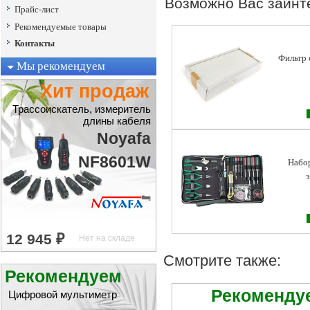
Возможно Вас заинт
Прайс-лист
Рекомендуемые товары
Контакты
Фильтр 
Мы рекомендуем
Хит продаж
Трассоискатель, измеритель
длины кабеля
Noyafa
NF8601W
Набо
э
Смотрите также:
Рекомендуем
Рекоменду
Цифровой мультиметр