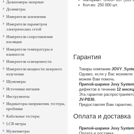
Дальномеры лазерные
Кол-во: 250 000 шт.
Дозиметры
Измерители заземления
Измерители параметров
электрических сетей
Измерители сопротивления
изоляции
Измерители температуры и
влажности
Гарантия
Измерители освещенности
Товары компании
JOVY_Syst
Измерители мощности лазерного
Однако, если у Вас возникли
излучения
можем Вам помочь.
Шумомеры
Припой-шарики Jovy System
Источники питания
дефектов в течении
12 меся
Эта гарантия распространяе
Инструменты
JV-PB30.
Индикаторы напряжения, тестеры,
Предоставляя Вам гарантию,
пробники
Оплата и доставка
Кабельные тестеры
LCR-метры
Припой-шарики Jovy System
Мультиметры
Оплата и доставка,