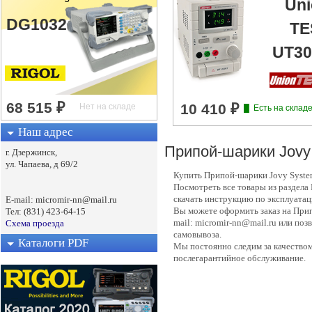
Uni
DG1032
TE
UT30
Наш адрес
Припой-шарики Jovy
г. Дзержинск,
ул. Чапаева, д 69/2
Купить Припой-шарики Jovy Syste
Посмотреть все товары из раздела
скачать инструкцию по эксплуатац
E-mail: micromir-nn@mail.ru
Вы можете оформить заказ на Прип
Тел: (831) 423-64-15
mail: micromir-nn@mail.ru или поз
Схема проезда
самовывоза.
Каталоги PDF
Мы постоянно следим за качество
послегарантийное обслуживание.