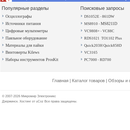
Популярные разделы
Поисковые запросы
Осциллографы
DS1052E
-
861DW
Источники питания
MS8910
-
MS8211D
Цифровые мультиметры
VC9808+
-
VC88C
Паяльное оборудование
RDS1021
TO1102 Plus
Материалы для пайки
Quick203H
Quick858D
Винтоверты Kilews
VC3165
Наборы инструментов ProsKit
PC7000
-
RD700
Главная
|
Каталог товаров
|
Обзоры и 
© 2007-2026 Микромир Электроникс
Дзержинск.
Хостинг от
uCoz
Все права защищены.