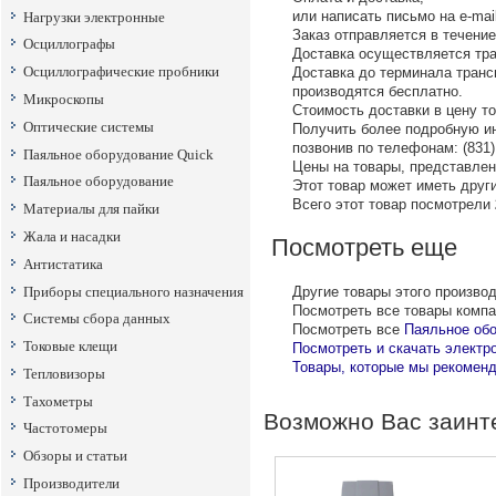
или написать письмо на е-mail
Нагрузки электронные
Заказ отправляется в течение
Осциллографы
Доставка осуществляется тр
Осциллографические пробники
Доставка до терминала тран
производятся бесплатно.
Микроскопы
Стоимость доставки в цену т
Оптические системы
Получить более подробную ин
позвонив по телефонам: (831) 
Паяльное оборудование Quick
Цены на товары, представленн
Паяльное оборудование
Этот товар может иметь други
Всего этот товар посмотрели
Материалы для пайки
Жала и насадки
Посмотреть еще
Антистатика
Приборы специального назначения
Другие товары этого произво
Посмотреть все товары комп
Системы сбора данных
Посмотреть все
Паяльное об
Токовые клещи
Посмотреть и скачать электр
Товары, которые мы рекоменд
Тепловизоры
Тахометры
Возможно Вас заинт
Частотомеры
Обзоры и статьи
Производители