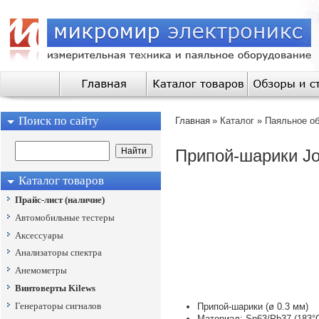
Поиск по сайту
Главная
»
Каталог
»
Паяльное о
Припой-шарики Jo
Каталог товаров
Прайс-лист (наличие)
Автомобильные тестеры
Аксессуары
Анализаторы спектра
Анемометры
Винтоверты Kilews
Генераторы сигналов
Припой-шарики (ø 0.3 мм)
Материал: Sn63/Pb37 (183°