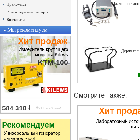
Паяльная стан
Прайс-лист
Рекомендуемые товары
Контакты
Мы рекомендуем
Хит продаж
Измеритель крутящего
Держатель
момента Kilews
KTM-100
Смотрите также:
Хит прод
Лабораторный исто
Рекомендуем
пит
Универсальный генератор
сигналов Rigol