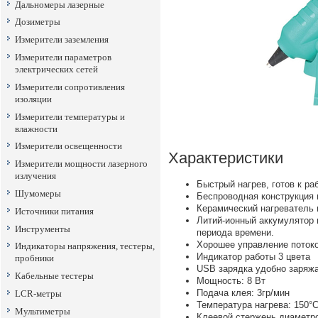
Дальномеры лазерные
Дозиметры
Измерители заземления
Измерители параметров
электрических сетей
Измерители сопротивления
изоляции
Измерители температуры и
влажности
Измерители освещенности
Характеристики
Измерители мощности лазерного
излучения
Быстрый нагрев, готов к раб
Шумомеры
Беспроводная конструкция 
Керамический нагреватель 
Источники питания
Литий-ионный аккумулятор 
Инструменты
периода времени.
Хорошее управление потоко
Индикаторы напряжения, тестеры,
Индикатор работы 3 цвета
пробники
USB зарядка удобно заряжа
Кабельные тестеры
Мощность: 8 Вт
Подача клея: 3гр/мин
LCR-метры
Температура нагрева: 150°
Мультиметры
Клеевой стержень диаметр