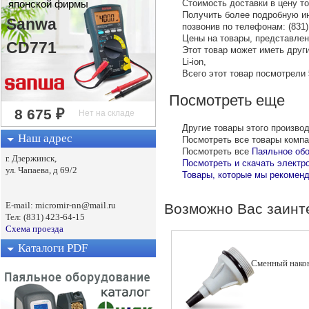
Стоимость доставки в цену т
японской фирмы
Получить более подробную ин
Sanwa
позвонив по телефонам: (831) 
Цены на товары, представленн
CD771
Этот товар может иметь други
Li-ion,
Всего этот товар посмотрели
Посмотреть еще
Другие товары этого произво
Наш адрес
Посмотреть все товары комп
Посмотреть все
Паяльное об
г. Дзержинск,
Посмотреть и скачать электр
ул. Чапаева, д 69/2
Товары, которые мы рекоменд
E-mail: micromir-nn@mail.ru
Возможно Вас заинт
Тел: (831) 423-64-15
Схема проезда
Каталоги PDF
Сменный нако