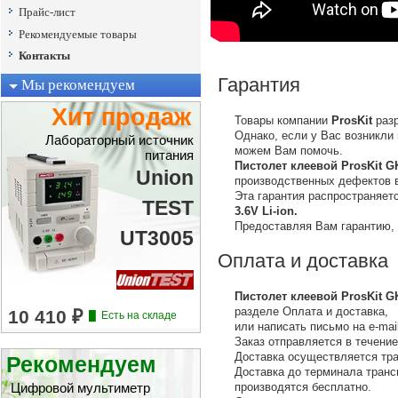
Прайс-лист
Рекомендуемые товары
Контакты
Гарантия
Мы рекомендуем
Хит продаж
Товары компании
ProsKit
разр
Однако, если у Вас возникли
Лабораторный источник
можем Вам помочь.
питания
Пистолет клеевой ProsKit GK
Union
производственных дефектов 
Эта гарантия распространяет
TEST
3.6V Li-ion.
Предоставляя Вам гарантию,
UT3005
Оплата и доставка
Пистолет клеевой ProsKit GK
разделе Оплата и доставка,
или написать письмо на е-mail
Заказ отправляется в течение
Доставка осуществляется тр
Рекомендуем
Доставка до терминала тран
производятся бесплатно.
Цифровой мультиметр