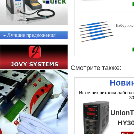
Набор инс
Лучшие предложения
Смотрите также:
Новин
Источник питания лабора
30
Union
HY3