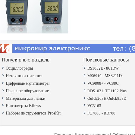
Популярные разделы
Поисковые запросы
Осциллографы
DS1052E
-
861DW
Источники питания
MS8910
-
MS8211D
Цифровые мультиметры
VC9808+
-
VC88C
Паяльное оборудование
RDS1021
TO1102 Plus
Материалы для пайки
Quick203H
Quick858D
Винтоверты Kilews
VC3165
Наборы инструментов ProsKit
PC7000
-
RD700