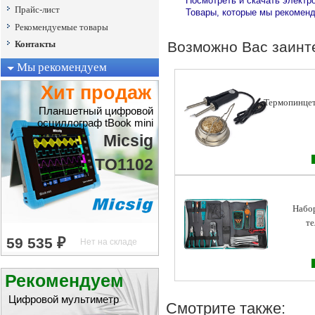
Посмотреть и скачать электр
Прайс-лист
Товары, которые мы рекоменд
Рекомендуемые товары
Возможно Вас заинт
Контакты
Мы рекомендуем
Хит продаж
Термопинцет
Планшетный цифровой
осциллограф tBook mini
Micsig
TO1102
Набо
те
Рекомендуем
Цифровой мультиметр
Смотрите также: