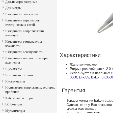
Дальномеры лазерные
Дозиметры
Измерители заземления
Измерители параметров
электрических сетей
Измерители сопротивления
изоляции
Измерители температуры и
влажности
Измерители освещенности
Характеристики
Измерители мощности лазерного
излучения
Жало коническое
Шумомеры
Радиус рабочей части: 2,0 
Используется в паяльных 
Источники питания
3000
,
LF-855
,
Bakon BK3500
Инструменты
Индикаторы напряжения, тестеры,
Гарантия
пробники
Кабельные тестеры
Товары компании
bakon
разра
LCR-метры
Однако, если у Вас возникли
можем Вам помочь.
Мультиметры