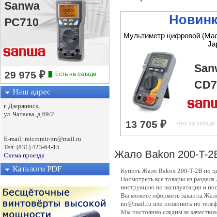
Sanwa
Новинк
PC710
Мультиметр цифровой (Mad
Ja
San
CD7
Наш адрес
г. Дзержинск,
ул. Чапаева, д 69/2
E-mail: micromir-nn@mail.ru
Тел: (831) 423-64-15
Жало Bakon 200-T-2
Схема проезда
Каталоги PDF
Купить Жало Bakon 200-T-2B по ц
Посмотреть все товары из раздела
инструкцию по эксплуатации и пос
Вы можете оформить заказ на Жало
nn@mail.ru или позвонить по телеф
Мы постоянно следим за качество