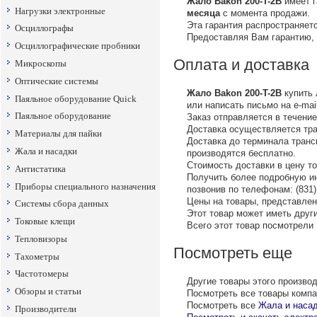
Жало Bakon 200-T-2B
имеет г
Нагрузки электронные
месяца
c момента продажи.
Эта гарантия распространяет
Осциллографы
Предоставляя Вам гарантию,
Осциллографические пробники
Оплата и доставка
Микроскопы
Оптические системы
Жало Bakon 200-T-2B
купить 
Паяльное оборудование Quick
или написать письмо на е-mail
Паяльное оборудование
Заказ отправляется в течение
Доставка осуществляется тр
Материалы для пайки
Доставка до терминала тран
Жала и насадки
производятся бесплатно.
Стоимость доставки в цену т
Антистатика
Получить более подробную ин
Приборы специального назначения
позвонив по телефонам: (831) 
Цены на товары, представленн
Системы сбора данных
Этот товар может иметь други
Токовые клещи
Всего этот товар посмотрели
Тепловизоры
Посмотреть еще
Тахометры
Частотомеры
Другие товары этого произво
Обзоры и статьи
Посмотреть все товары комп
Посмотреть все
Жала и насад
Производители