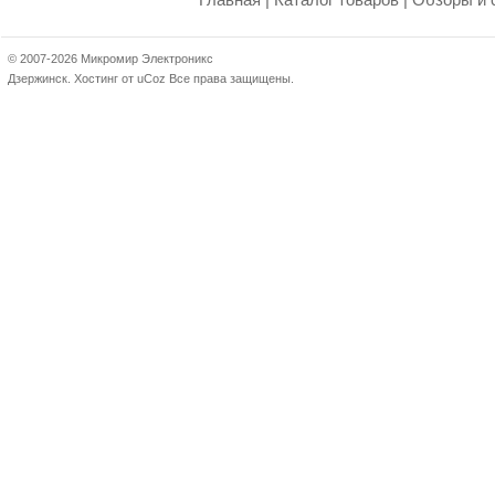
Главная
|
Каталог товаров
|
Обзоры и 
© 2007-2026 Микромир Электроникс
Дзержинск.
Хостинг от
uCoz
Все права защищены.