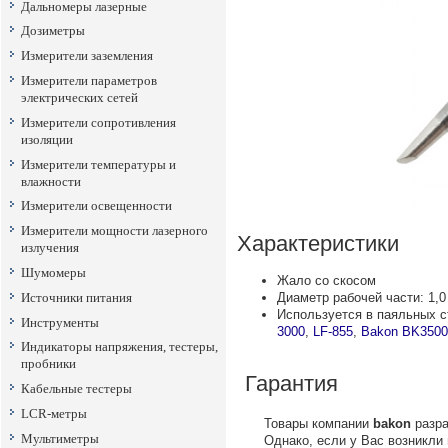
Дальномеры лазерные
Дозиметры
Измерители заземления
Измерители параметров
электрических сетей
Измерители сопротивления
изоляции
Измерители температуры и
влажности
Измерители освещенности
Измерители мощности лазерного
Характеристики
излучения
Шумомеры
Жало со скосом
Источники питания
Диаметр рабочей части: 1,
Используется в паяльных 
Инструменты
3000
,
LF-855
,
Bakon BK3500
Индикаторы напряжения, тестеры,
пробники
Гарантия
Кабельные тестеры
LCR-метры
Товары компании
bakon
разра
Мультиметры
Однако, если у Вас возникли