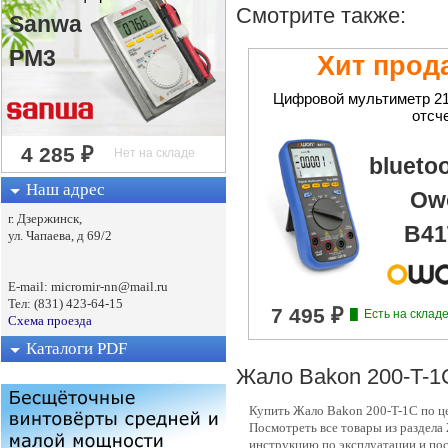
Смотрите также:
Sanwa
PM3
Хит прод
Цифровой мультиметр 2
отсч
blueto
Наш адрес
Ow
г. Дзержинск,
B41
ул. Чапаева, д 69/2
E-mail: micromir-nn@mail.ru
Тел: (831) 423-64-15
Схема проезда
Каталоги PDF
Жало Bakon 200-T-1
Купить Жало Bakon 200-T-1C по ц
Посмотреть все товары из раздела
инструкцию по эксплуатации и пос