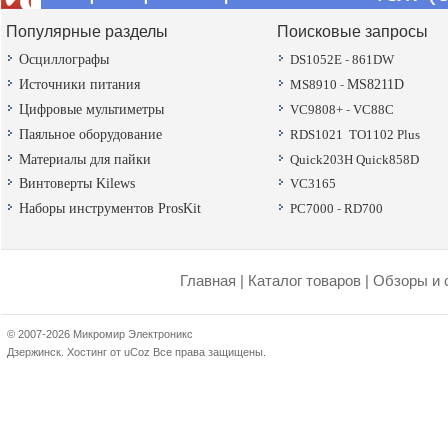
Популярные разделы
Поисковые запросы
Осциллографы
DS1052E
-
861DW
Источники питания
MS8910
-
MS8211D
Цифровые мультиметры
VC9808+
-
VC88C
Паяльное оборудование
RDS1021
TO1102 Plus
Материалы для пайки
Quick203H
Quick858D
Винтоверты Kilews
VC3165
Наборы инструментов ProsKit
PC7000
-
RD700
Главная
|
Каталог товаров
|
Обзоры и 
© 2007-2026 Микромир Электроникс
Дзержинск.
Хостинг от
uCoz
Все права защищены.