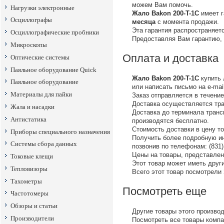
можем Вам помочь.
Нагрузки электронные
Жало Bakon 200-T-1C
имеет г
Осциллографы
месяца
c момента продажи.
Эта гарантия распространяет
Осциллографические пробники
Предоставляя Вам гарантию,
Микроскопы
Оплата и доставка
Оптические системы
Паяльное оборудование Quick
Жало Bakon 200-T-1C
купить 
Паяльное оборудование
или написать письмо на е-mail
Материалы для пайки
Заказ отправляется в течение
Доставка осуществляется тр
Жала и насадки
Доставка до терминала тран
Антистатика
производятся бесплатно.
Стоимость доставки в цену т
Приборы специального назначения
Получить более подробную ин
Системы сбора данных
позвонив по телефонам: (831) 
Цены на товары, представленн
Токовые клещи
Этот товар может иметь други
Тепловизоры
Всего этот товар посмотрели
Тахометры
Посмотреть еще
Частотомеры
Обзоры и статьи
Другие товары этого произво
Производители
Посмотреть все товары комп