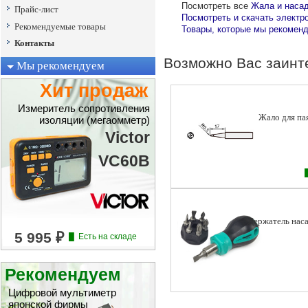
Посмотреть все
Жала и насад
Прайс-лист
Посмотреть и скачать электр
Рекомендуемые товары
Товары, которые мы рекоменд
Контакты
Возможно Вас заинт
Мы рекомендуем
Хит продаж
Измеритель сопротивления
Жало для пая
изоляции (мегаомметр)
Victor
VC60B
Держатель наса
Рекомендуем
Цифровой мультиметр
японской фирмы